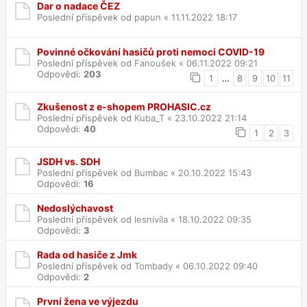
Dar o nadace ČEZ
Poslední příspěvek od
papun
«
11.11.2022 18:17
Povinné očkování hasičů proti nemoci COVID-19
Poslední příspěvek od
Fanoušek
«
06.11.2022 09:21
Odpovědi:
203
1
…
8
9
10
11
Zkušenost z e-shopem PROHASIC.cz
Poslední příspěvek od
Kuba_T
«
23.10.2022 21:14
Odpovědi:
40
1
2
3
JSDH vs. SDH
Poslední příspěvek od
Bumbac
«
20.10.2022 15:43
Odpovědi:
16
Nedoslýchavost
Poslední příspěvek od
lesnívíla
«
18.10.2022 09:35
Odpovědi:
3
Rada od hasiče z Jmk
Poslední příspěvek od
Tombady
«
06.10.2022 09:40
Odpovědi:
2
První žena ve výjezdu