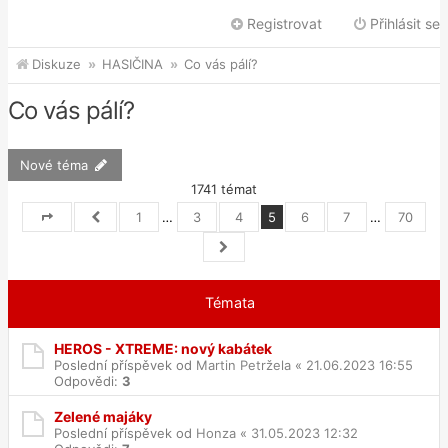
Registrovat
Přihlásit se
Diskuze
HASIČINA
Co vás pálí?
Co vás pálí?
Nové téma
1741 témat
1
…
3
4
5
6
7
…
70
Stránka
5
Předchozí
z
70
Další
Témata
HEROS - XTREME: nový kabátek
Poslední příspěvek od
Martin Petržela
«
21.06.2023 16:55
Odpovědi:
3
Zelené majáky
Poslední příspěvek od
Honza
«
31.05.2023 12:32