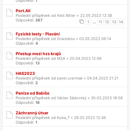
Odpovědi:
7
Port.All
Poslední příspěvek od
Aleš Bitter
«
22.05.2023 13:38
Odpovědi:
267
1
…
11
12
13
14
Fyzické testy - Plavání
Poslední příspěvek od
Graceless
«
03.05.2023 06:14
Odpovědi:
4
Přestup mezi hzs krajů
Poslední příspěvek od
MSA
«
20.04.2023 12:06
Odpovědi:
13
HAS2023
Poslední příspěvek od
pavel.ccermak
«
04.04.2023 21:21
Odpovědi:
2
Peníze od Babiše
Poslední příspěvek od
Václav Sádovský
«
30.03.2023 18:56
Odpovědi:
18
Záchranný útvar
Poslední příspěvek od
Kuba_T
«
28.02.2023 12:46
Odpovědi:
1