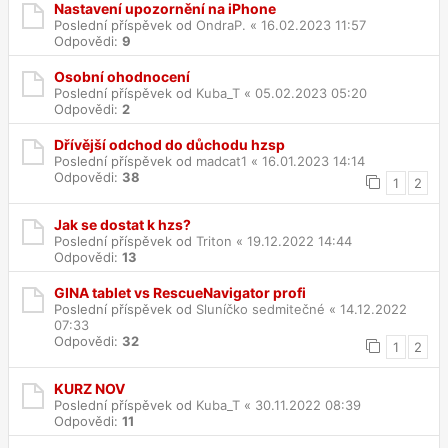
Nastavení upozornění na iPhone
Poslední příspěvek od
OndraP.
«
16.02.2023 11:57
Odpovědi:
9
Osobní ohodnocení
Poslední příspěvek od
Kuba_T
«
05.02.2023 05:20
Odpovědi:
2
Dřívější odchod do důchodu hzsp
Poslední příspěvek od
madcat1
«
16.01.2023 14:14
Odpovědi:
38
1
2
Jak se dostat k hzs?
Poslední příspěvek od
Triton
«
19.12.2022 14:44
Odpovědi:
13
GINA tablet vs RescueNavigator profi
Poslední příspěvek od
Sluníčko sedmitečné
«
14.12.2022
07:33
Odpovědi:
32
1
2
KURZ NOV
Poslední příspěvek od
Kuba_T
«
30.11.2022 08:39
Odpovědi:
11