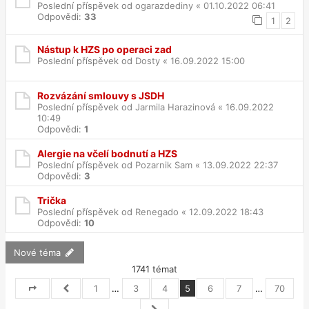
Poslední příspěvek od
ogarazdediny
«
01.10.2022 06:41
Odpovědi:
33
1
2
Nástup k HZS po operaci zad
Poslední příspěvek od
Dosty
«
16.09.2022 15:00
Rozvázání smlouvy s JSDH
Poslední příspěvek od
Jarmila Harazinová
«
16.09.2022
10:49
Odpovědi:
1
Alergie na včelí bodnutí a HZS
Poslední příspěvek od
Pozarnik Sam
«
13.09.2022 22:37
Odpovědi:
3
Trička
Poslední příspěvek od
Renegado
«
12.09.2022 18:43
Odpovědi:
10
Nové téma
1741 témat
1
…
3
4
5
6
7
…
70
Stránka
5
Předchozí
z
70