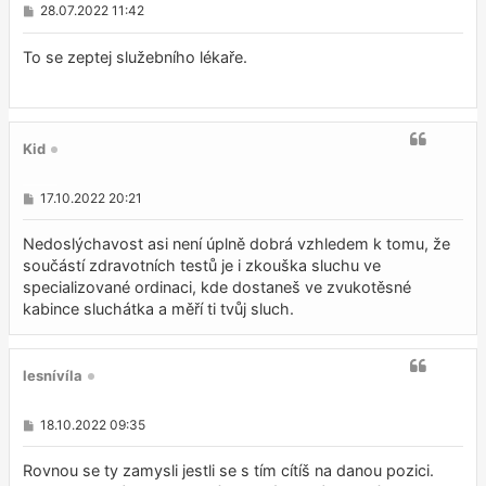
P
28.07.2022 11:42
ř
í
s
To se zeptej služebního lékaře.
p
ě
v
e
k
Kid
P
17.10.2022 20:21
ř
í
s
Nedoslýchavost asi není úplně dobrá vzhledem k tomu, že
p
součástí zdravotních testů je i zkouška sluchu ve
ě
specializované ordinaci, kde dostaneš ve zvukotěsné
v
e
kabince sluchátka a měří ti tvůj sluch.
k
lesnívíla
P
18.10.2022 09:35
ř
í
s
Rovnou se ty zamysli jestli se s tím cítíš na danou pozici.
p