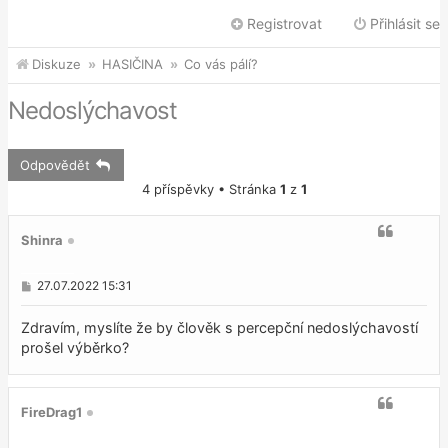
Registrovat
Přihlásit se
Diskuze
HASIČINA
Co vás pálí?
Nedoslýchavost
Odpovědět
4 příspěvky • Stránka
1
z
1
Shinra
P
27.07.2022 15:31
ř
í
s
Zdravím, myslíte že by člověk s percepční nedoslýchavostí
p
prošel výběrko?
ě
v
e
k
FireDrag1