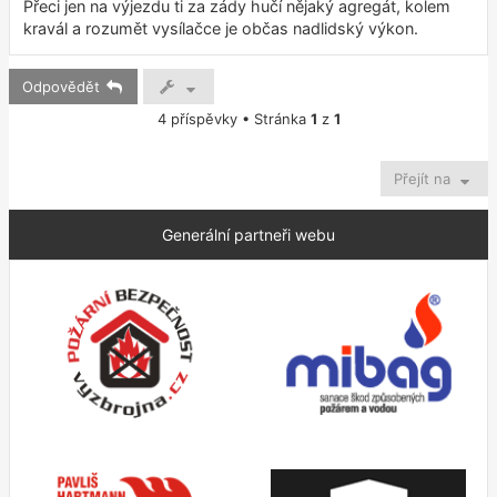
Přeci jen na výjezdu ti za zády hučí nějaký agregát, kolem
ě
kravál a rozumět vysílačce je občas nadlidský výkon.
v
e
k
Odpovědět
4 příspěvky • Stránka
1
z
1
Přejít na
Generální partneři webu