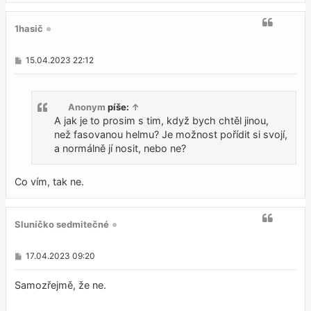
k
1hasič
P
15.04.2023 22:12
ř
í
s
p
Anonym
píše:
↑
ě
v
A jak je to prosim s tim, když bych chtěl jinou,
e
než fasovanou helmu? Je možnost pořídit si svojí,
k
a normálně jí nosit, nebo ne?
Co vím, tak ne.
Sluníčko sedmitečné
P
17.04.2023 09:20
ř
í
s
Samozřejmě, že ne.
p
ě