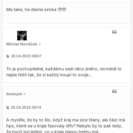
ř
í
s
Me take, he desne siroka 🥹🥹
p
ě
v
e
k
Michal Nováček
P
20.04.2023 08:07
ř
í
s
To je pochopitelné, každému sedí něco jiného, nicméně to
p
nejde řešit tak, že si každý koupí to svoje...
ě
v
e
k
Anonym
P
20.04.2023 09:14
ř
í
s
A myslíte, že by to šlo, když kraj ma sice titany, ale část má
p
hps, které se u kraje fasovaly dřív? Nebylo by to pak tedy,
ě
že bych byl jediný, co u kraje danou helmu má
v