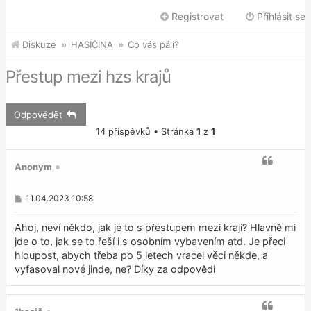
Registrovat
Přihlásit se
Diskuze
HASIČINA
Co vás pálí?
Přestup mezi hzs krajů
Odpovědět
14 příspěvků • Stránka
1
z
1
Anonym
P
11.04.2023 10:58
ř
í
s
Ahoj, neví někdo, jak je to s přestupem mezi kraji? Hlavně mi
p
jde o to, jak se to řeší i s osobním vybavením atd. Je přeci
ě
hloupost, abych třeba po 5 letech vracel věci někde, a
v
e
vyfasoval nové jinde, ne? Díky za odpovědi
k