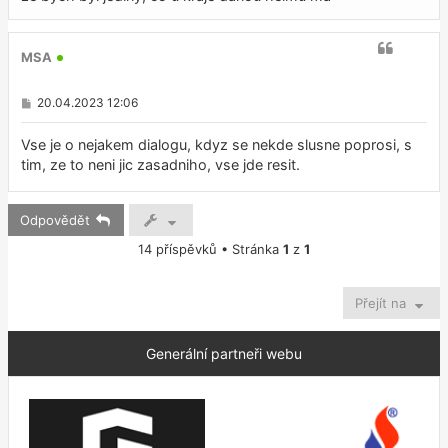
e
k
MSA
P
20.04.2023 12:06
ř
í
s
Vse je o nejakem dialogu, kdyz se nekde slusne poprosi, s
p
tim, ze to neni jic zasadniho, vse jde resit.
ě
v
e
k
Odpovědět
14 příspěvků • Stránka
1
z
1
Přejít na
Generální partneři webu