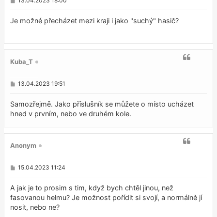
13.04.2023 18:00
ř
í
s
Je možné přecházet mezi kraji i jako "suchý" hasič?
p
ě
v
e
k
Kuba_T
P
13.04.2023 19:51
ř
í
s
Samozřejmě. Jako příslušník se můžete o místo ucházet
p
hned v prvním, nebo ve druhém kole.
ě
v
e
k
Anonym
P
15.04.2023 11:24
ř
í
s
A jak je to prosim s tim, když bych chtěl jinou, než
p
fasovanou helmu? Je možnost pořídit si svojí, a normálně jí
ě
nosit, nebo ne?
v
e