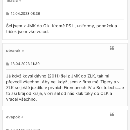
1hasič
P
12.04.2023 08:39
ř
í
s
Šel jsem z JMK do Olk. Kromě PS II, uniformy, ponožek a
p
triček jsem vše vracel.
ě
v
e
k
utvarak
P
13.04.2023 11:39
ř
í
s
Já když kdysi dávno (2011) šel z JMK do ZLK, tak mi
p
převedli všechno. Aby ne, když jsem z Brna měl Tigery a v
ě
ZLK se ještě jezdilo v prvních Firemanech IV a Bristolech...Je
v
e
to asi kraj od kraje, vloni šel od nás kluk taky do OLK a
k
vracel všechno.
evapok
P