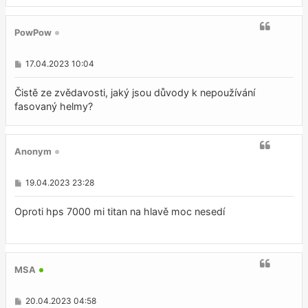
v
e
k
PowPow
P
17.04.2023 10:04
ř
í
s
Čistě ze zvědavosti, jaký jsou důvody k nepoužívání
p
fasovaný helmy?
ě
v
e
k
Anonym
P
19.04.2023 23:28
ř
í
s
Oproti hps 7000 mi titan na hlavě moc nesedí
p
ě
v
e
k
MSA
P
20.04.2023 04:58