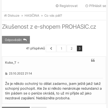
Registrovat
Přihlásit se
Diskuze
HASIČINA
Co vás pálí?
Zkušenost z e-shopem PROHASIC.cz
Odpovědět
41 příspěvků
1
2
3
Předchozí
Kuba_T
P
23.10.2022 21:14
ř
í
s
Že je někdo ochotný to dělat zadarmo, jsem ještě jakž takž
p
schopný pochopit. Ale že si někdo nenárokuje redundanci a
ě
tím pádem se o peníze okrádá, to už mi přijde až jako
v
e
nezdravé zapálení. Neblázněte proboha.
k