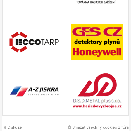
Diskuze
Smazat všechny cookies z fóra