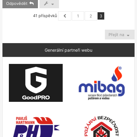
Odpovědět
41 příspěvků
1
2
3
Předchozí
Přejít na
Generální partneři webu