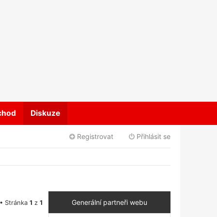
chod
Diskuze
Registrovat
Přihlásit se
Generální partneři webu
 • Stránka
1
z
1