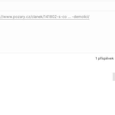
://www.pozary.cz/clanek/141802-s-co ... -demolici/
1 příspěvek