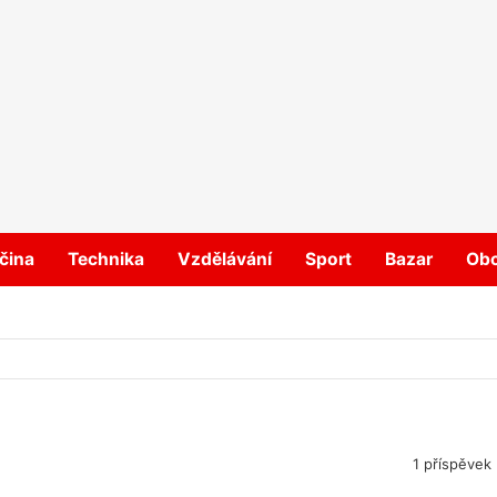
čina
Technika
Vzdělávání
Sport
Bazar
Ob
1 příspěvek