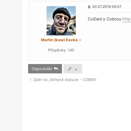
P
30.07.2016 09:37
ř
í
s
Cvičení s Cobrou
http
p
ě
v
e
k
Martin (kaw) Kavka
Příspěvky:
140
Odpovědět
Zpět na „Veřejná diskuze - COBRA“