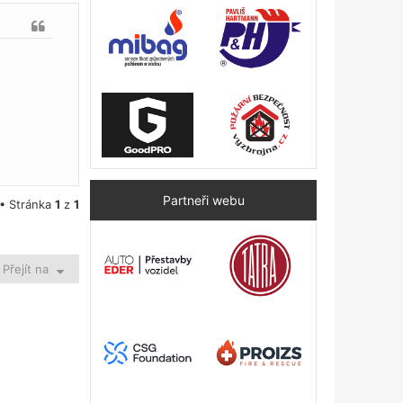
Partneři webu
 • Stránka
1
z
1
Přejít na