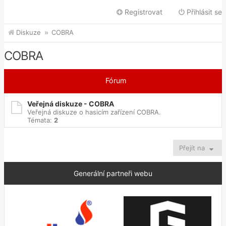
Registrovat
Přihlásit se
Diskuze
COBRA
COBRA
Fórum
Veřejná diskuze - COBRA
Veřejná diskuze o hasicím zařízení COBRA.
Témata:
2
Přejít na
Generální partneři webu