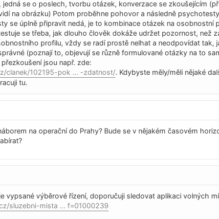
 jedná se o poslech, tvorbu otázek, konverzace se zkoušejícím (př
 vidí na obrázku) Potom proběhne pohovor a následně psychotesty
ty se úplně připravit nedá, je to kombinace otázek na osobnostní pr
estuje se třeba, jak dlouho člověk dokáže udržet pozornost, než 
bnostního profilu, vždy se radí prostě nelhat a neodpovídat tak, j
 správné (poznají to, objevují se různě formulované otázky na to sa
přezkoušení jsou např. zde:
z/clanek/102195-pok ... -zdatnost/
. Kdybyste měly/měli nějaké dal
acuji tu.
 náborem na operační do Prahy? Bude se v nějakém časovém horiz
abírat?
je vypsané výběrové řízení, doporučuji sledovat aplikaci volných mí
.cz/sluzebni-mista ... f=01000239