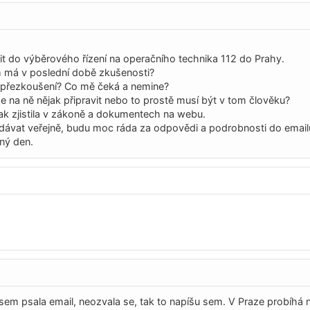
sit do výběrového řízení na operačního technika 112 do Prahy.
m má v poslední době zkušenosti?
 přezkoušení? Co mě čeká a nemine?
 na ně nějak připravit nebo to prostě musí být v tom člověku?
jak zjistila v zákoně a dokumentech na webu.
ávat veřejně, budu moc ráda za odpovědi a podrobnosti do email
kný den.
sem psala email, neozvala se, tak to napíšu sem. V Praze probíhá 