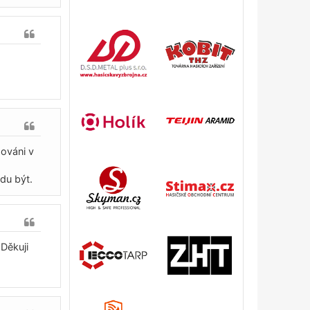
ováni v
du být.
Děkuji