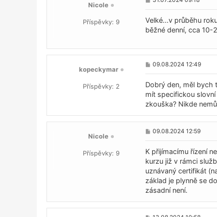
Nicole
ř
í
s
Velké...v průběhu roku
Příspěvky:
9
p
běžné denní, cca 10-
ě
v
e
k
P
09.08.2024 12:49
kopeckymar
ř
í
s
Dobrý den, měl bych t
Příspěvky:
2
p
mít specifickou slovní
ě
zkouška? Nikde nemůž
v
e
k
P
09.08.2024 12:59
Nicole
ř
í
s
K přijímacímu řízení n
Příspěvky:
9
p
kurzu již v rámci služ
ě
uznávaný certifikát (
v
e
základ je plynně se d
k
zásadní není.
P