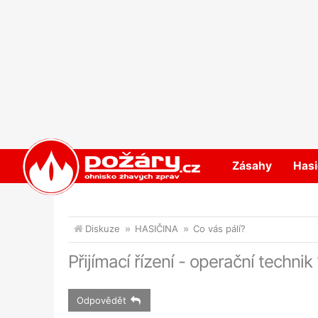
POŽÁRY.cz
Zásahy
Hasi
Diskuze
HASIČINA
Co vás pálí?
Přijímací řízení - operační technik
Odpovědět