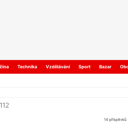
čina
Technika
Vzdělávání
Sport
Bazar
Ob
 112
14 příspěvků