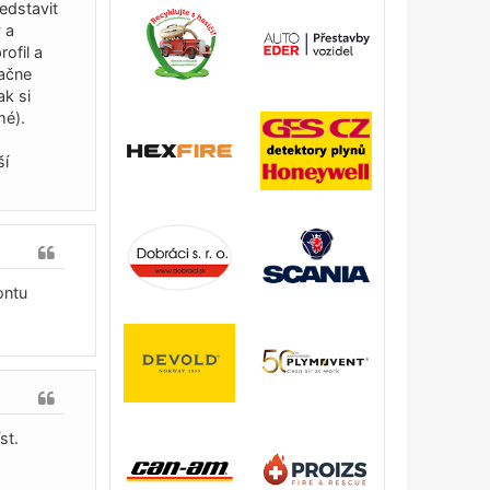
edstavit
 a
ofil a
začne
ak si
mé).
ší
ontu
st.