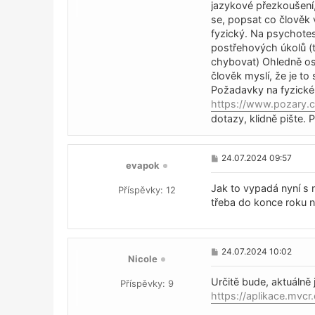
p
jazykové přezkoušení,
ě
se, popsat co člověk
v
e
fyzický. Na psychotes
k
postřehových úkolů (t
chybovat) Ohledně oso
člověk myslí, že je to
Požadavky na fyzické 
https://www.pozary.c
dotazy, klidně pište. Pr
P
24.07.2024 09:57
evapok
ř
í
s
Jak to vypadá nyní s
Příspěvky:
12
p
třeba do konce roku n
ě
v
e
k
P
24.07.2024 10:02
Nicole
ř
í
s
Určitě bude, aktuálně 
Příspěvky:
9
p
https://aplikace.mvcr
ě
v