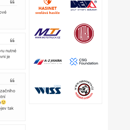
kové
oru nutné
vni je
izačního
tní
e
jev tak