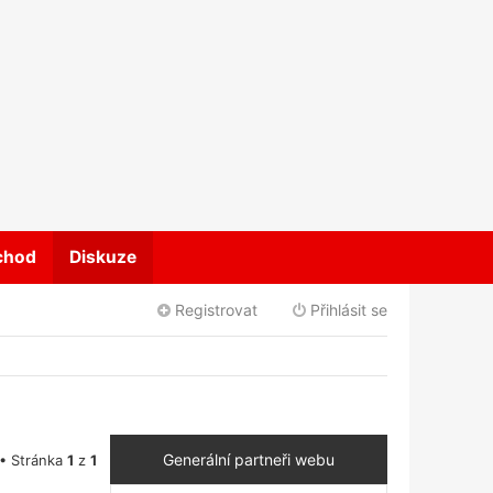
chod
Diskuze
Registrovat
Přihlásit se
Generální partneři webu
 • Stránka
1
z
1