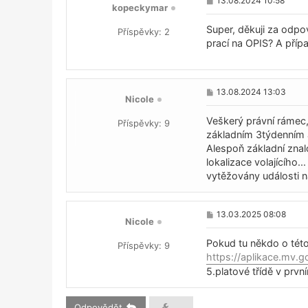
13.08.2024 10:58
kopeckymar
ř
í
s
Super, děkuji za odpov
Příspěvky:
2
p
prací na OPIS? A příp
ě
v
e
k
P
13.08.2024 13:03
Nicole
ř
í
s
Veškerý právní rámec, 
Příspěvky:
9
p
základním 3týdenním a
ě
Alespoň základní znal
v
e
lokalizace volajícího..
k
vytěžovány události na
P
13.03.2025 08:08
Nicole
ř
í
s
Pokud tu někdo o této
Příspěvky:
9
p
https://aplikace.mv.g
ě
5.platové třídě v prvn
v
e
k
Odpovědět