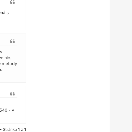
ená s
 v
c nic.
lé metody
ou
540,- v
 • Stránka
1
z
1