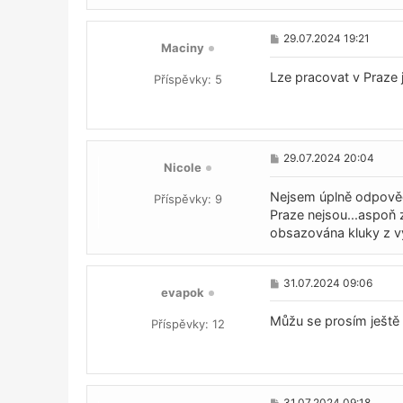
e
k
P
29.07.2024 19:21
Maciny
ř
í
s
Lze pracovat v Praze 
Příspěvky:
5
p
ě
v
e
k
P
29.07.2024 20:04
Nicole
ř
í
s
Nejsem úplně odpověd
Příspěvky:
9
p
Praze nejsou...aspoň z
ě
obsazována kluky z vý
v
e
k
P
31.07.2024 09:06
evapok
ř
í
s
Můžu se prosím ještě 
Příspěvky:
12
p
ě
v
e
k
P
31.07.2024 09:18