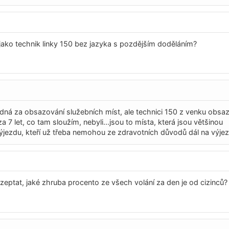
jako technik linky 150 bez jazyka s pozdějším doděláním?
ná za obsazování služebních míst, ale technici 150 z venku obsaz
a 7 let, co tam sloužím, nebyli...jsou to místa, která jsou většinou
jezdu, kteří už třeba nemohou ze zdravotních důvodů dál na výjez
zeptat, jaké zhruba procento ze všech volání za den je od cizinců? 