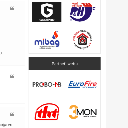
u.
Partneři webu
nejprve