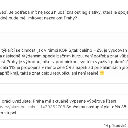
ěď. Je potřeba mít nějakou hlubší znalost legislativy, která je spoj
adně bude mě limitovat neznalost Prahy?
týkající se činnosti jak v rámci KOPIS,tak celého HZS, je vyučován
 následně 4týdenním specializačním kurzu, není potřeba znát vůbe
ost Prahy je výhodou, nikoliv podmínkou, systém využívá pokroči
. celá 112 je propojena v rámci celé ČR a například při kalamitách js
příč kraji, takže znát celou republiku ani není reálné
 práci uvažujete, Praha má aktuálně vypsané výběrové řízení
ov.cz/sluzebni-mis ... f=30352708
Současný nástupní plat dělá 38.
ím stupni.
14 příspěvků