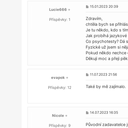
P
15.01.2023 20:39
Lucie666
ř
í
s
Zdravím,
Příspěvky:
1
p
chtěla bych se přihlá
ě
Je tu někdo, kdo s tí
v
e
Jak probíhá jazykové
k
Co psychotesty? Dá se
Fyzické už jsem si ně
Pokud někdo nechce d
Děkuji moc a přeji pě
P
11.07.2023 21:56
evapok
ř
í
s
Také by mě zajímalo.
Příspěvky:
12
p
ě
v
e
k
P
14.07.2023 16:35
Nicole
ř
í
s
Původní zadavatelce j
Příspěvky:
9