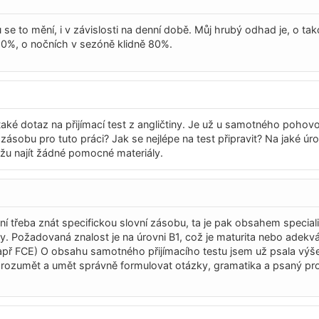
 se to mění, i v závislosti na denní době. Můj hrubý odhad je, o ta
20%, o nočních v sezóně klidně 80%.
aké dotaz na přijímací test z angličtiny. Je už u samotného pohov
 zásobu pro tuto práci? Jak se nejlépe na test připravit? Na jaké úro
u najít žádné pomocné materiály.
ení třeba znát specifickou slovní zásobu, ta je pak obsahem special
by. Požadovaná znalost je na úrovni B1, což je maturita nebo adekvá
např FCE) O obsahu samotného přijímacího testu jsem už psala výš
orozumět a umět správně formulovat otázky, gramatika a psaný pro