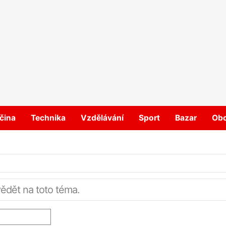
čina
Technika
Vzdělávání
Sport
Bazar
Ob
vědět na toto téma.