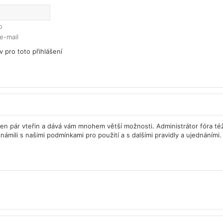
o
e-mail
v pro toto přihlášení
á jen pár vteřin a dává vám mnohem větší možnosti. Administrátor fóra 
námili s našimi podmínkami pro použití a s dalšími pravidly a ujednáními. 