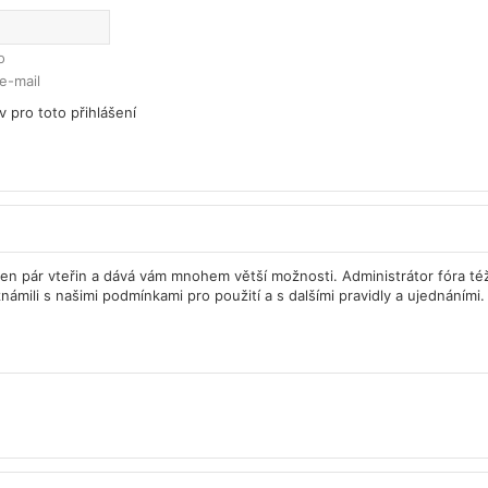
o
e-mail
v pro toto přihlášení
á jen pár vteřin a dává vám mnohem větší možnosti. Administrátor fóra 
námili s našimi podmínkami pro použití a s dalšími pravidly a ujednáními. 