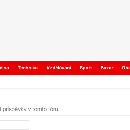
čina
Technika
Vzdělávání
Sport
Bazar
Ob
t příspěvky v tomto fóru.