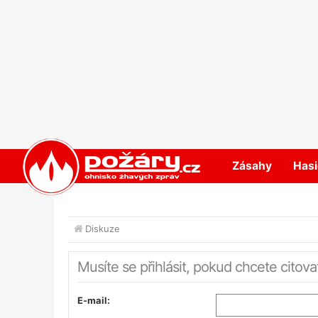
POŽÁRY.cz
Zásahy
Hasi
Diskuze
Musíte se přihlásit, pokud chcete citova
E-mail: