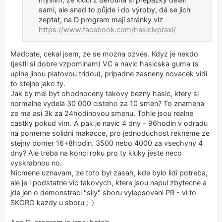
sami, ale snad to půjde i do výroby, dá se jich
zeptat, na D program mají stránky viz
https://www.facebook.com/hasicivpraxi/
Madcate, cekal jsem, ze se mozna ozves. Kdyz je nekdo
(jestli si dobre vzpominam) VC a navic hasicska guma (s
uplne jinou platovou tridou), pripadne zasneny novacek vidi
to stejne jako ty.
Jak by mel byt ohodnoceny takovy bezny hasic, ktery si
normalne vydela 30 000 cisteho za 10 smen? To znamena
ze ma asi 3k za 24hodinovou smenu. Tohle jsou realne
castky pokud vim. A pak je navic 4 dny - 96hodin v odradu
na pomerne solidni makacce, pro jednoduchost rekneme ze
stejny pomer 16+8hodin. 3500 nebo 4000 za vsechyny 4
dny? Ale treba na konci roku pro ty kluky jeste neco
vyskrabnou no.
Nicmene uznavam, ze toto byl zasah, kde bylo lidi potreba,
ale je i podstatne vic takovych, ktere jsou napul zbytecne a
jde jen o demonstraci "sily" sboru vylepsovani PR - vi to
SKORO kazdy u sboru ;-)