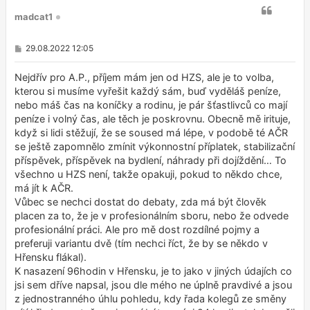
madcat1
P
29.08.2022 12:05
ř
í
s
Nejdřív pro A.P., příjem mám jen od HZS, ale je to volba,
p
kterou si musíme vyřešit každý sám, buď vyděláš peníze,
ě
nebo máš čas na koníčky a rodinu, je pár šťastlivců co mají
v
e
peníze i volný čas, ale těch je poskrovnu. Obecně mě irituje,
k
když si lidi stěžují, že se soused má lépe, v podobě té AČR
se ještě zapomnělo zmínit výkonnostní příplatek, stabilizační
příspěvek, příspěvek na bydlení, náhrady při dojíždění… To
všechno u HZS není, takže opakuji, pokud to někdo chce,
má jít k AČR.
Vůbec se nechci dostat do debaty, zda má být člověk
placen za to, že je v profesionálním sboru, nebo že odvede
profesionální práci. Ale pro mě dost rozdílné pojmy a
preferuji variantu dvě (tím nechci říct, že by se někdo v
Hřensku flákal).
K nasazení 96hodin v Hřensku, je to jako v jiných údajích co
jsi sem dříve napsal, jsou dle mého ne úplně pravdivé a jsou
z jednostranného úhlu pohledu, kdy řada kolegů ze směny