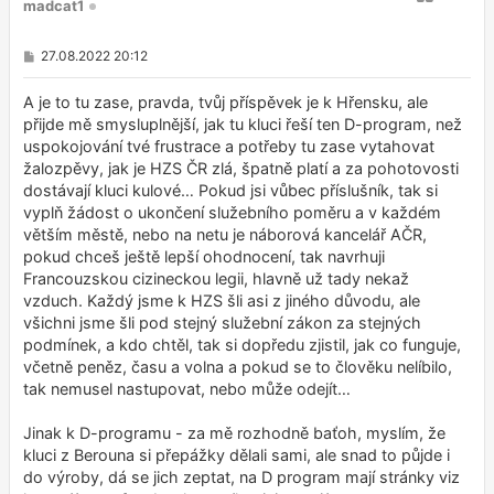
madcat1
P
27.08.2022 20:12
ř
í
s
A je to tu zase, pravda, tvůj příspěvek je k Hřensku, ale
p
přijde mě smysluplnější, jak tu kluci řeší ten D-program, než
ě
uspokojování tvé frustrace a potřeby tu zase vytahovat
v
e
žalozpěvy, jak je HZS ČR zlá, špatně platí a za pohotovosti
k
dostávají kluci kulové… Pokud jsi vůbec příslušník, tak si
vyplň žádost o ukončení služebního poměru a v každém
větším městě, nebo na netu je náborová kancelář AČR,
pokud chceš ještě lepší ohodnocení, tak navrhuji
Francouzskou cizineckou legii, hlavně už tady nekaž
vzduch. Každý jsme k HZS šli asi z jiného důvodu, ale
všichni jsme šli pod stejný služební zákon za stejných
podmínek, a kdo chtěl, tak si dopředu zjistil, jak co funguje,
včetně peněz, času a volna a pokud se to člověku nelíbilo,
tak nemusel nastupovat, nebo může odejít…
Jinak k D-programu - za mě rozhodně baťoh, myslím, že
kluci z Berouna si přepážky dělali sami, ale snad to půjde i
do výroby, dá se jich zeptat, na D program mají stránky viz