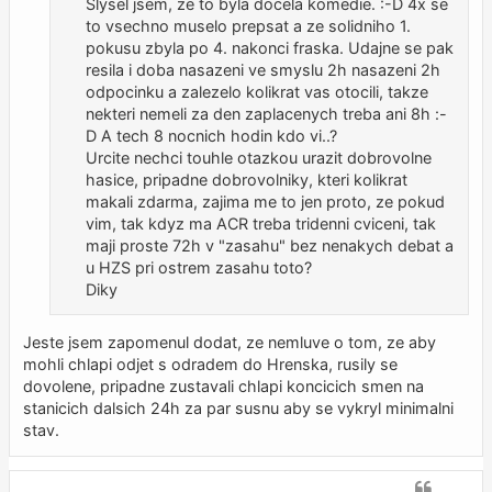
Slysel jsem, ze to byla docela komedie. :-D 4x se
to vsechno muselo prepsat a ze solidniho 1.
pokusu zbyla po 4. nakonci fraska. Udajne se pak
resila i doba nasazeni ve smyslu 2h nasazeni 2h
odpocinku a zalezelo kolikrat vas otocili, takze
nekteri nemeli za den zaplacenych treba ani 8h :-
D A tech 8 nocnich hodin kdo vi..?
Urcite nechci touhle otazkou urazit dobrovolne
hasice, pripadne dobrovolniky, kteri kolikrat
makali zdarma, zajima me to jen proto, ze pokud
vim, tak kdyz ma ACR treba tridenni cviceni, tak
maji proste 72h v "zasahu" bez nenakych debat a
u HZS pri ostrem zasahu toto?
Diky
Jeste jsem zapomenul dodat, ze nemluve o tom, ze aby
mohli chlapi odjet s odradem do Hrenska, rusily se
dovolene, pripadne zustavali chlapi koncicich smen na
stanicich dalsich 24h za par susnu aby se vykryl minimalni
stav.