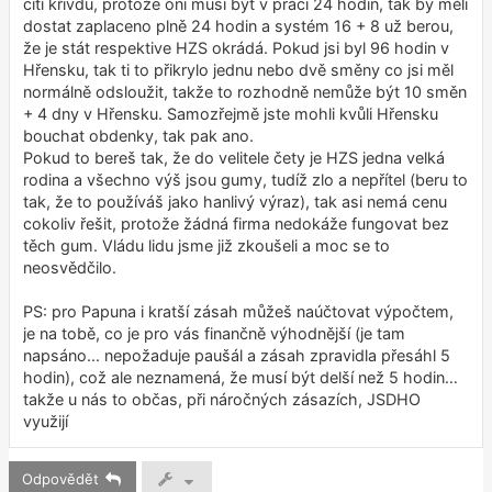
cítí křivdu, protože oni musí být v práci 24 hodin, tak by měli
dostat zaplaceno plně 24 hodin a systém 16 + 8 už berou,
že je stát respektive HZS okrádá. Pokud jsi byl 96 hodin v
Hřensku, tak ti to přikrylo jednu nebo dvě směny co jsi měl
normálně odsloužit, takže to rozhodně nemůže být 10 směn
+ 4 dny v Hřensku. Samozřejmě jste mohli kvůli Hřensku
bouchat obdenky, tak pak ano.
Pokud to bereš tak, že do velitele čety je HZS jedna velká
rodina a všechno výš jsou gumy, tudíž zlo a nepřítel (beru to
tak, že to používáš jako hanlivý výraz), tak asi nemá cenu
cokoliv řešit, protože žádná firma nedokáže fungovat bez
těch gum. Vládu lidu jsme již zkoušeli a moc se to
neosvědčilo.
PS: pro Papuna i kratší zásah můžeš naúčtovat výpočtem,
je na tobě, co je pro vás finančně výhodnější (je tam
napsáno... nepožaduje paušál a zásah zpravidla přesáhl 5
hodin), což ale neznamená, že musí být delší než 5 hodin…
takže u nás to občas, při náročných zásazích, JSDHO
využijí
Odpovědět