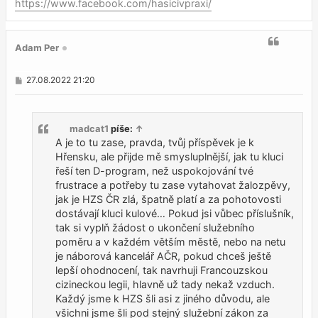
https://www.facebook.com/hasicivpraxi/
Adam Per
P
27.08.2022 21:20
ř
í
s
p
madcat1
píše:
↑
ě
v
A je to tu zase, pravda, tvůj příspěvek je k
e
Hřensku, ale přijde mě smysluplnější, jak tu kluci
k
řeší ten D-program, než uspokojování tvé
frustrace a potřeby tu zase vytahovat žalozpěvy,
jak je HZS ČR zlá, špatně platí a za pohotovosti
dostávají kluci kulové… Pokud jsi vůbec příslušník,
tak si vyplň žádost o ukončení služebního
poměru a v každém větším městě, nebo na netu
je náborová kancelář AČR, pokud chceš ještě
lepší ohodnocení, tak navrhuji Francouzskou
cizineckou legii, hlavně už tady nekaž vzduch.
Každý jsme k HZS šli asi z jiného důvodu, ale
všichni jsme šli pod stejný služební zákon za