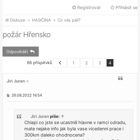
Registrovat
Přihlásit se
Diskuze
HASIČINA
Co vás pálí?
požár Hřensko
Odpovědět
66 příspěvků
1
2
3
4
Předchozí
Jiri Juran
P
26.08.2022 16:54
ř
í
s
p
Jiri Juran
píše:
↑
ě
v
Chlapi co jste se ucastnili hlavne v ramci odradu,
e
mate nejake info jak byla vase vicedenni prace i
k
300km daleko ohodnocena?