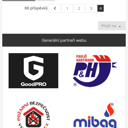
66 příspěvků
1
2
3
4
Předchozí
Přejít na
Generální partneři webu