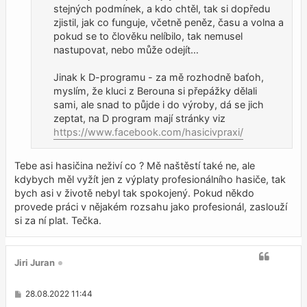
stejných podmínek, a kdo chtěl, tak si dopředu
zjistil, jak co funguje, včetně peněz, času a volna a
pokud se to člověku nelíbilo, tak nemusel
nastupovat, nebo může odejít…
Jinak k D-programu - za mě rozhodně baťoh,
myslím, že kluci z Berouna si přepážky dělali
sami, ale snad to půjde i do výroby, dá se jich
zeptat, na D program mají stránky viz
https://www.facebook.com/hasicivpraxi/
Tebe asi hasičina neživí co ? Mě naštěstí také ne, ale
kdybych měl vyžít jen z výplaty profesionálního hasiče, tak
bych asi v životě nebyl tak spokojený. Pokud někdo
provede práci v nějakém rozsahu jako profesionál, zaslouží
si za ní plat. Tečka.
Jiri Juran
P
28.08.2022 11:44
ř