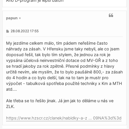
Ano D-program je lepsi batoh
papun
P
28.08.2022 17:55
ř
í
s
My jezdíme celkem málo, tím pádem neřešíme často
p
náhrady za zásah. V Hřensku jsme taky nebyli, ale co jsem
ě
doposud řešil, tak bylo tím stylem, že jednou za rok je
v
e
vypsána účelová neinvestniční dotace od MV-GŘ a z toho
k
se hradí jakoby za rok zpětně. Přesné podmínky z hlavy
určitě nevím, ale myslím, že to bylo paušálně 800,- za zásah
do 4 hodin a co bylo delší, tak na to tam je mustr pro
výpočet - tabulková spotřeba použité techniky x Km a MTH
atd....
Ale třeba se to řešilo jinak. Já jen jak to děláme u nás ve
ZLK.
https://www.hzscr.cz/clanek/nabidky-a-z ... 09NA%3d%3d