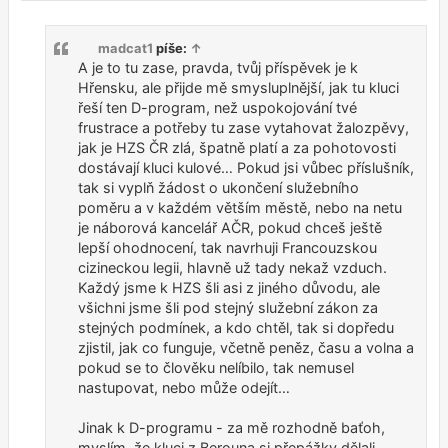
í
s
p
madcat1
píše:
↑
ě
v
A je to tu zase, pravda, tvůj příspěvek je k
e
Hřensku, ale přijde mě smysluplnější, jak tu kluci
k
řeší ten D-program, než uspokojování tvé
frustrace a potřeby tu zase vytahovat žalozpěvy,
jak je HZS ČR zlá, špatně platí a za pohotovosti
dostávají kluci kulové… Pokud jsi vůbec příslušník,
tak si vyplň žádost o ukončení služebního
poměru a v každém větším městě, nebo na netu
je náborová kancelář AČR, pokud chceš ještě
lepší ohodnocení, tak navrhuji Francouzskou
cizineckou legii, hlavně už tady nekaž vzduch.
Každý jsme k HZS šli asi z jiného důvodu, ale
všichni jsme šli pod stejný služební zákon za
stejných podmínek, a kdo chtěl, tak si dopředu
zjistil, jak co funguje, včetně peněz, času a volna a
pokud se to člověku nelíbilo, tak nemusel
nastupovat, nebo může odejít…
Jinak k D-programu - za mě rozhodně baťoh,
myslím, že kluci z Berouna si přepážky dělali