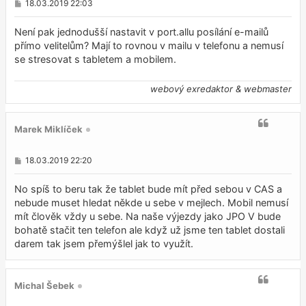
P
18.03.2019 22:03
ř
í
s
Není pak jednodušší nastavit v port.allu posílání e-mailů
p
přímo velitelům? Mají to rovnou v mailu v telefonu a nemusí
ě
se stresovat s tabletem a mobilem.
v
e
k
webový exredaktor & webmaster
Marek Miklíček
P
18.03.2019 22:20
ř
í
s
No spíš to beru tak že tablet bude mít před sebou v CAS a
p
nebude muset hledat někde u sebe v mejlech. Mobil nemusí
ě
mít člověk vždy u sebe. Na naše výjezdy jako JPO V bude
v
e
bohatě stačit ten telefon ale když už jsme ten tablet dostali
k
darem tak jsem přemýšlel jak to využít.
Michal Šebek