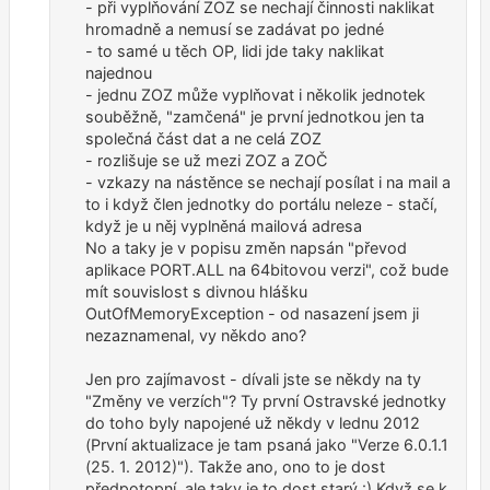
- při vyplňování ZOZ se nechají činnosti naklikat
hromadně a nemusí se zadávat po jedné
- to samé u těch OP, lidi jde taky naklikat
najednou
- jednu ZOZ může vyplňovat i několik jednotek
souběžně, "zamčená" je první jednotkou jen ta
společná část dat a ne celá ZOZ
- rozlišuje se už mezi ZOZ a ZOČ
- vzkazy na nástěnce se nechají posílat i na mail a
to i když člen jednotky do portálu neleze - stačí,
když je u něj vyplněná mailová adresa
No a taky je v popisu změn napsán "převod
aplikace PORT.ALL na 64bitovou verzi", což bude
mít souvislost s divnou hlášku
OutOfMemoryException - od nasazení jsem ji
nezaznamenal, vy někdo ano?
Jen pro zajímavost - dívali jste se někdy na ty
"Změny ve verzích"? Ty první Ostravské jednotky
do toho byly napojené už někdy v lednu 2012
(První aktualizace je tam psaná jako "Verze 6.0.1.1
(25. 1. 2012)"). Takže ano, ono to je dost
předpotopní, ale taky je to dost starý :) Když se k