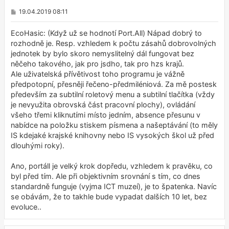
P
19.04.2019 08:11
ř
í
s
EcoHasic: (Když už se hodnotí Port.All) Nápad dobrý to
p
rozhodně je. Resp. vzhledem k počtu zásahů dobrovolných
ě
jednotek by bylo skoro nemyslitelný dál fungovat bez
v
e
něčeho takového, jak pro jsdho, tak pro hzs krajů.
k
Ale uživatelská přívětivost toho programu je vážně
předpotopní, přesněji řečeno-předmiléniová. Za mě postesk
především za subtilní roletový menu a subtilní tlačítka (vždy
je nevyužita obrovská část pracovní plochy), ovládání
všeho třemi kliknutími místo jedním, absence přesunu v
nabídce na položku stiskem písmena a našeptávání (to měly
IS kdejaké krajské knihovny nebo IS vysokých škol už před
dlouhými roky).
Ano, portáll je velký krok dopředu, vzhledem k pravěku, co
byl před tím. Ale při objektivním srovnání s tím, co dnes
standardně funguje (vyjma ICT muzeí), je to špatenka. Navíc
se obávám, že to takhle bude vypadat dalších 10 let, bez
evoluce..