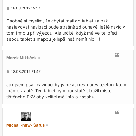
P
18.03.2019 19:57
ř
í
s
Osobně si myslím, že chytat mail do tabletu a pak
p
nastavovat navigaci bude strašně zdlouhavé, ještě navíc v
ě
tom frmolu při výjezdu. Ale určitě, když má velitel před
v
e
sebou tablet s mapou je lepší než nemít nic :-)
k
Marek Miklíček
P
18.03.2019 21:47
ř
í
s
Jak jsem psal, navigaci by jsme asi řešili přes telefon, který
p
máme v autě. Ten tablet by v podstatě sloužil místo
ě
tištěného PKV aby velitel měl info o zásahu.
v
e
k
Michal -miw- Šafus