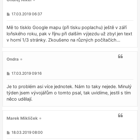
P
17.03.2019 06:37
ř
í
s
Mě to tisklo Google mapu (při tisku poplachu) ještě v září
p
loňského roku, pak v říjnu při dalším výjezdu už zbyl jen text
ě
v horní 1/3 stránky. Zkoušeno na různých počítačích...
v
e
k
Ondra
P
17.03.2019 09:16
ř
í
s
Je to problém asi více jednotek. Nám to taky nejede. Minulý
p
týden jsem vývojářům o tomto psal, tak uvidíme, jestli s tím
ě
něco udělají.
v
e
k
Marek Miklíček
P
18.03.2019 08:00
ř