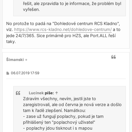
řešit, ale zpravidla to je informace, že problém byl
vyřešen.
No protože to padá na "Dohledové centrum RCS Kladno",
viz.
https://www.rcs-kladno.net/dohledove-centrum/
a to
jede 24/7/365. Sice primárně pro HZS, ale Port.ALL řeší
taky.
Šimanski
P
06.07.2019 17:59
ř
í
s
p
Lucínek
píše:
↑
ě
v
Zdravím všechny, nevím, jestli jste to
e
zaregistrovali, ale od června je nová verze a došlo
k
tam k řadě zlepšení. Namátkou:
- zase už fungují poplachy, pokud je tam
přihlášený ten "poplachový uživatel"
- poplachy jdou tisknout i s mapou