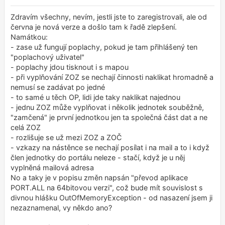
ř
í
s
Zdravím všechny, nevím, jestli jste to zaregistrovali, ale od
p
června je nová verze a došlo tam k řadě zlepšení.
ě
Namátkou:
v
e
- zase už fungují poplachy, pokud je tam přihlášený ten
k
"poplachový uživatel"
- poplachy jdou tisknout i s mapou
- při vyplňování ZOZ se nechají činnosti naklikat hromadně a
nemusí se zadávat po jedné
- to samé u těch OP, lidi jde taky naklikat najednou
- jednu ZOZ může vyplňovat i několik jednotek souběžně,
"zamčená" je první jednotkou jen ta společná část dat a ne
celá ZOZ
- rozlišuje se už mezi ZOZ a ZOČ
- vzkazy na nástěnce se nechají posílat i na mail a to i když
člen jednotky do portálu neleze - stačí, když je u něj
vyplněná mailová adresa
No a taky je v popisu změn napsán "převod aplikace
PORT.ALL na 64bitovou verzi", což bude mít souvislost s
divnou hlášku OutOfMemoryException - od nasazení jsem ji
nezaznamenal, vy někdo ano?