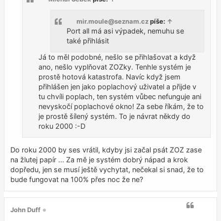
v
e
k
mir.moule@seznam.cz
píše:
↑
Port all má asi výpadek, nemuhu se
také přihlásit
Já to měl podobné, nešlo se přihlašovat a když
ano, nešlo vyplňovat ZOZky. Tenhle systém je
prostě hotová katastrofa. Navíc když jsem
přihlášen jen jako poplachový uživatel a přijde v
tu chvíli poplach, ten systém vůbec nefunguje ani
nevyskočí poplachové okno! Za sebe říkám, že to
je prostě šílený systém. To je návrat někdy do
roku 2000 :-D
Do roku 2000 by ses vrátil, kdyby jsi začal psát ZOZ zase
na žlutej papír ... Za mě je systém dobrý nápad a krok
dopředu, jen se musí ještě vychytat, nečekal si snad, že to
bude fungovat na 100% přes noc že ne?
John Duff